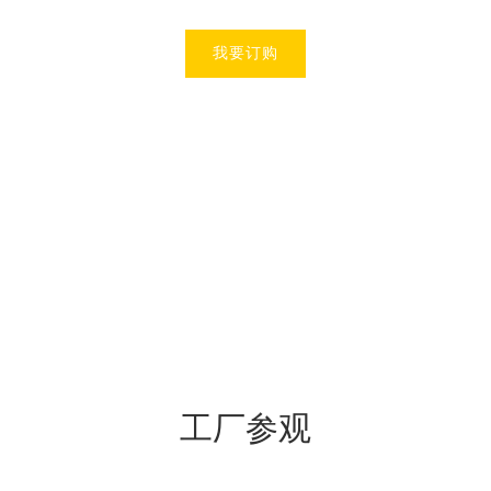
我要订购
Dongshen Handbag
造就手袋精品 为您更高的
生活品味
Green living products
公司专业生产、设计各类类
了解东神
型的袋子
产品详情
工厂参观